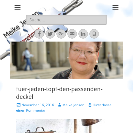
Staatliche Förderungen bringen Ihre Vision nach vorne
Meike Jensen 
Unternehmensförd
Suche
nach:
Facebook
Twitter
Googleplus
E-
LinkedIn
Telefon
Mail
fuer-jeden-topf-den-passenden-
deckel
Veröffentlicht
Autor
November 16, 2016
Meike Jensen
Hinterlasse
am
einen Kommentar