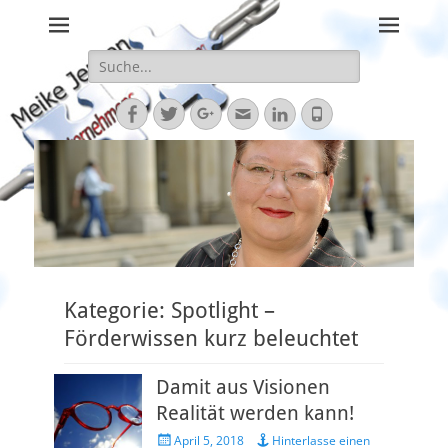
Staatliche Förderungen bringen Ihre Vision nach vorne
Meike Jensen 
Unternehmensförd
Suche
nach:
Facebook
Twitter
Googleplus
E-
LinkedIn
Telefon
Mail
Kategorie:
Spotlight –
Förderwissen kurz beleuchtet
Damit aus Visionen
Realität werden kann!
Veröffentlicht
April 5, 2018
Hinterlasse einen