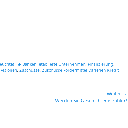
Schlagworte
leuchtet
Banken
,
etablierte Unternehmen
,
Finanzierung
,
,
Visionen
,
Zuschüsse
,
Zuschüsse Fördermittel Darlehen Kredit
Weiter →
Nächster
Werden Sie Geschichtenerzähler!
Beitrag: