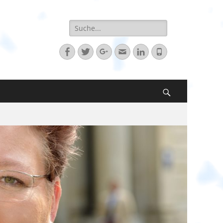
Suche
nach:
Facebook
Twitter
Googleplus
E-
LinkedIn
Telefon
Mail
Suchen