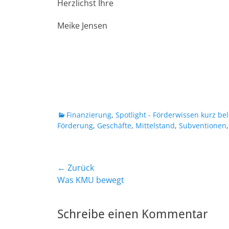
Herzlichst Ihre
Meike Jensen
Kategorien
Finanzierung
,
Spotlight - Förderwissen kurz be
Förderung
,
Geschäfte
,
Mittelstand
,
Subventionen
Beitrags-
← Zurück
Vorheriger
Was KMU bewegt
Navigation
Beitrag:
Schreibe einen Kommentar